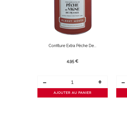
e Mangue...
Confiture Extra Pêche De...
4,95 €
+
-
+
-
PANIER
AJOUTER AU PANIER