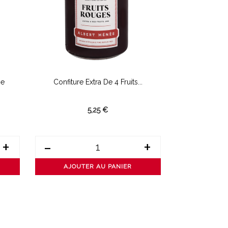
se
Confiture Extra De 4 Fruits...
Confiture E
5,25 €
+
-
+
-
AJOUTER AU PANIER
AJOUT