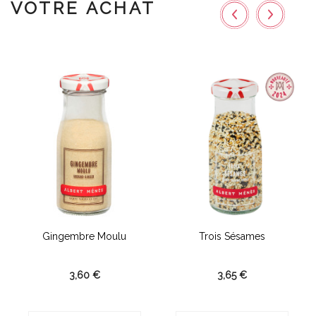
VOTRE ACHAT
..
Gingembre Moulu
Trois Sésames
3,60 €
3,65 €