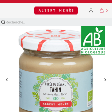
MENU

