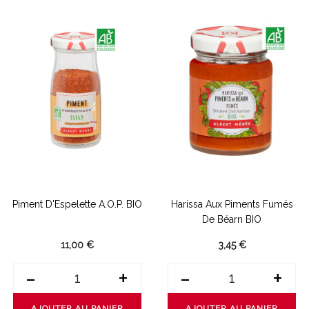
Piment D'Espelette A.O.P. BIO
Harissa Aux Piments Fumés
De Béarn BIO
11,00 €
3,45 €
-
+
-
+
AJOUTER AU PANIER
AJOUTER AU PANIER