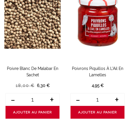
Poivre Blanc De Malabar En
Poivrons Piquillos À L'Ail En
Sachet
Lamelles
18,00 €
6,30 €
4,95 €
-
+
-
+
AJOUTER AU PANIER
AJOUTER AU PANIER