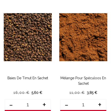
Baies De Timut En Sachet
Mélange Pour Spéculoos En
Sachet
16,00 €
5,60 €
11,00 €
3,85 €
-
+
-
+