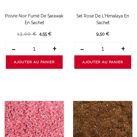
Poivre Noir Fumé De Sarawak
Sel Rose De L'Himalaya En
En Sachet
Sachet
13,00 €
4,55 €
9,50 €
-
+
-
+
AJOUTER AU PANIER
AJOUTER AU PANIER