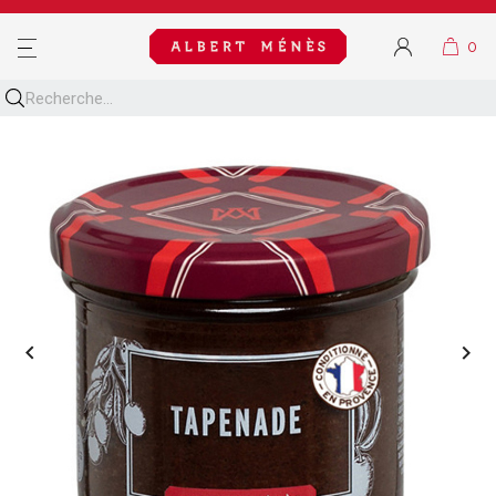
MENU

