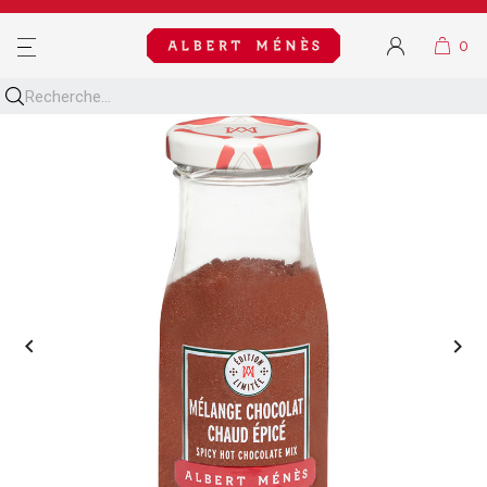
MENU

