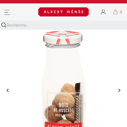
MENU

