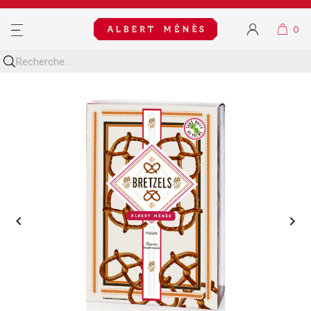
MENU

