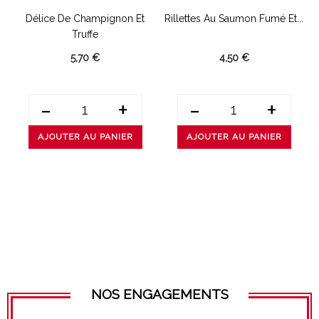
Délice De Champignon Et
Rillettes Au Saumon Fumé Et...
D
Truffe
5,70 €
4,50 €
-
+
-
+
AJOUTER AU PANIER
AJOUTER AU PANIER
NOS ENGAGEMENTS