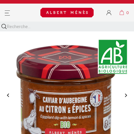
MENU

