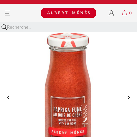
MENU

