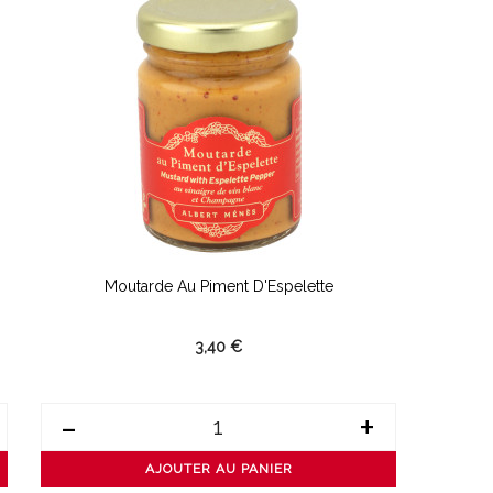
Moutarde Au Piment D'Espelette
3,40 €
-
+
AJOUTER AU PANIER