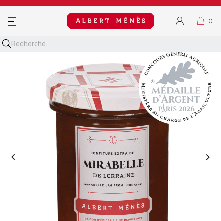
MENU

