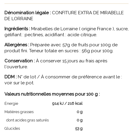
Dénomination légale :
CONFITURE EXTRA DE MIRABELLE
DE LORRAINE
Ingrédients :
Mirabelles de Lorraine ( origine France ), sucre,
gélifiant : pectines, acidifiant : acide citrique.
Allergènes :
Préparée avec 57g de fruits pour 100g de
produit fini. Teneur totale en sucres : 56g pour 100g.
Conservation :
À conserver 15 jours au frais après
l'ouverture.
DDM :
N° de lot / À consommer de préférence avant le :
voir sur le pot.
Valeurs nutritionnelles moyennes pour 100 g :
Énergie
914 kJ / 216 kcal
Matières grasses
0 g
dont acides gras saturés
0 g
Glucides
53 g